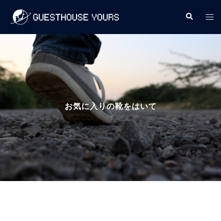
コ
検
ト
ン
索
グ
テ
ル
ン
メ
ツ
ニ
へ
ュ
ス
ー
キ
お気に入りの靴をはいて
ッ
プ