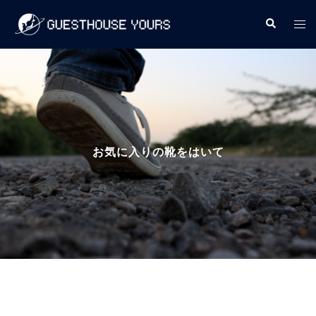
コ
検
ト
ン
索
グ
テ
ル
ン
メ
ツ
ニ
へ
ュ
ス
ー
キ
お気に入りの靴をはいて
ッ
プ